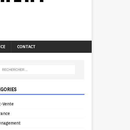
NCE
CONTACT
ÉGORIES
t-Vente
rance
énagement