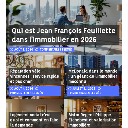
Qui est Jean François Feuillette
dans l’immobilier en 2026
AOÛT 8, 2026
COMMENTAIRES FERMÉS
Réparation vélo
McDonald dans le monde
Vincennes : service rapide
: un géant de l’immobilier
et pas cher
méconnu
AOÛT 4, 2026
JUILLET 31, 2026
COMMENTAIRES FERMÉS
COMMENTAIRES FERMÉS
Logement social c’est
Bistro Regent Philippe
quoi et comment en faire
Etchebest et valorisation
la demande
immobilière