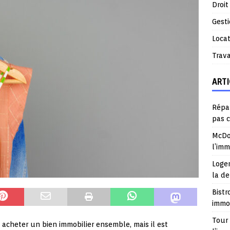
Droit
Gest
Locat
Trav
ARTI
Répar
pas 
McDo
l’im
Logem
la d
Bistr
immob
Tour 
 acheter un bien immobilier ensemble, mais il est