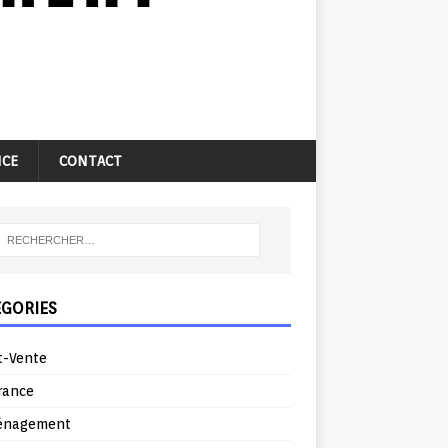
NCE
CONTACT
ÉGORIES
t-Vente
rance
énagement