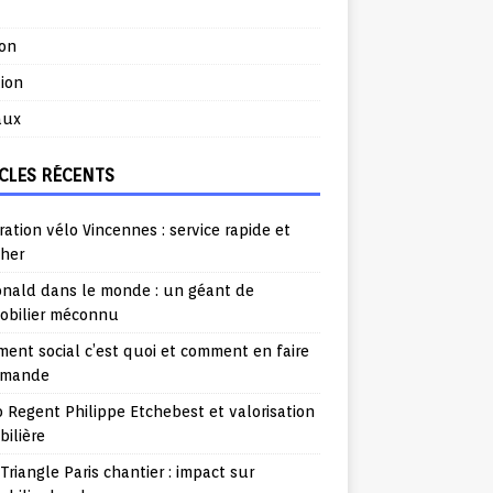
ion
ion
aux
CLES RÉCENTS
ation vélo Vincennes : service rapide et
cher
nald dans le monde : un géant de
mobilier méconnu
ent social c’est quoi et comment en faire
emande
o Regent Philippe Etchebest et valorisation
ilière
Triangle Paris chantier : impact sur