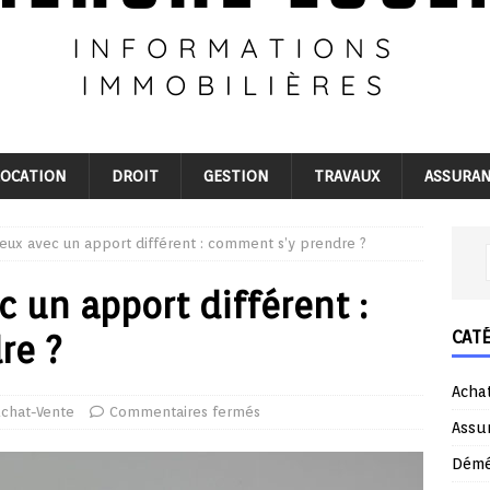
LOCATION
DROIT
GESTION
TRAVAUX
ASSURA
eux avec un apport différent : comment s’y prendre ?
 un apport différent :
CAT
re ?
Acha
chat-Vente
Commentaires fermés
Assu
Dém