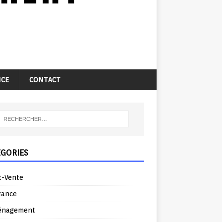
NCE
CONTACT
ÉGORIES
t-Vente
rance
énagement