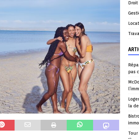
Droit
Gest
Locat
Trav
ARTI
Répar
pas 
McDo
l’im
Logem
la d
Bistr
immob
Tour 