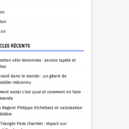
ion
ion
aux
CLES RÉCENTS
ation vélo Vincennes : service rapide et
cher
nald dans le monde : un géant de
mobilier méconnu
ent social c’est quoi et comment en faire
emande
o Regent Philippe Etchebest et valorisation
ilière
Triangle Paris chantier : impact sur