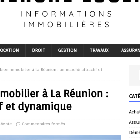
LOCATION
DROIT
GESTION
TRAVAUX
ASSURA
bien immobilier à La Réunion : un marché attractif et
mobilier à La Réunion :
CAT
if et dynamique
Acha
Assu
-Vente
Commentaires fermés
Dém