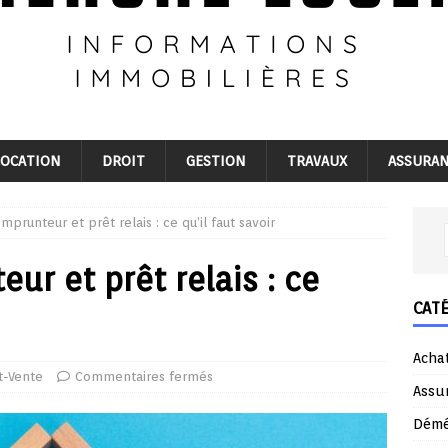
LOCATION
DROIT
GESTION
TRAVAUX
ASSURA
prunteur et prêt relais : ce qu’il faut savoir
r et prêt relais : ce
CAT
Acha
t-Vente
Commentaires fermés
Assu
Dém