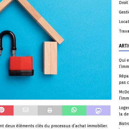
Droit
Gest
Locat
Trav
ARTI
Qui e
l’imm
Répar
pas 
McDo
l’im
Logem
la d
Bistr
ont deux éléments clés du processus d’achat immobilier.