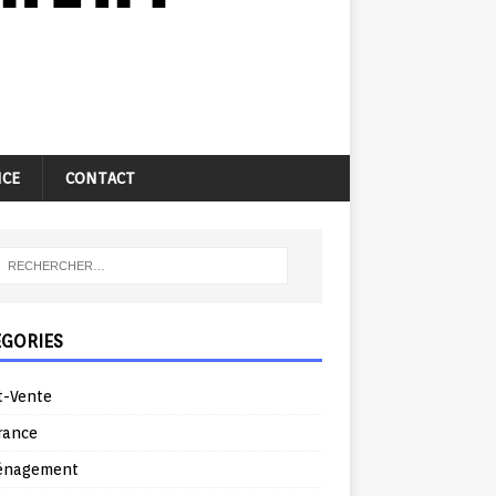
NCE
CONTACT
ÉGORIES
t-Vente
rance
énagement