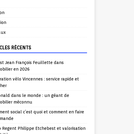
ion
ion
aux
CLES RÉCENTS
st Jean François Feuillette dans
obilier en 2026
ation vélo Vincennes : service rapide et
cher
nald dans le monde : un géant de
mobilier méconnu
ent social c’est quoi et comment en faire
emande
o Regent Philippe Etchebest et valorisation