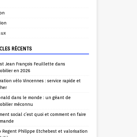
ion
ion
aux
CLES RÉCENTS
st Jean François Feuillette dans
obilier en 2026
ation vélo Vincennes : service rapide et
cher
nald dans le monde : un géant de
mobilier méconnu
ent social c’est quoi et comment en faire
emande
o Regent Philippe Etchebest et valorisation