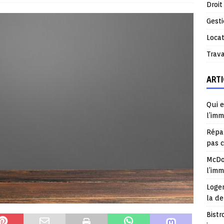
Droit
Gest
Locat
Trav
ARTI
Qui e
l’imm
Répar
pas 
McDo
l’im
Logem
la d
Bistr