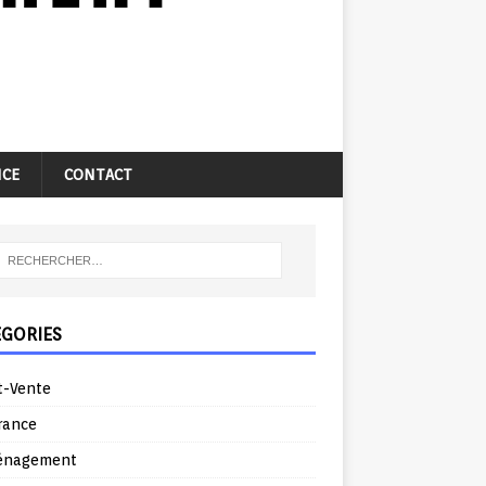
NCE
CONTACT
ÉGORIES
t-Vente
rance
énagement