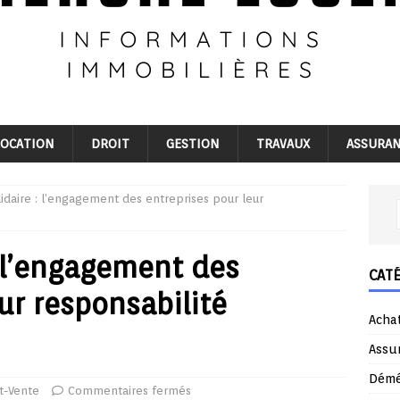
LOCATION
DROIT
GESTION
TRAVAUX
ASSURA
olidaire : l’engagement des entreprises pour leur
 : l’engagement des
CAT
ur responsabilité
Acha
Assu
Dém
t-Vente
Commentaires fermés