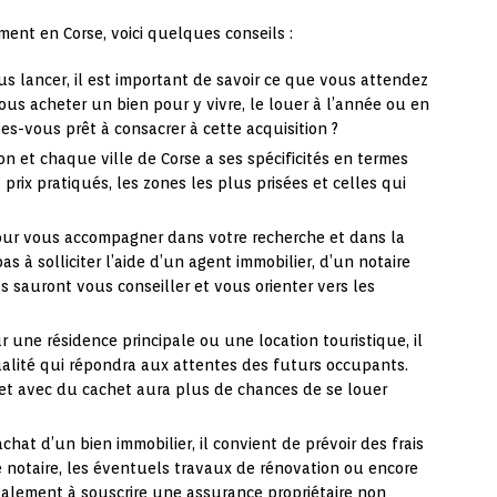
ment en Corse, voici quelques conseils :
us lancer, il est important de savoir ce que vous attendez
ous acheter un bien pour y vivre, le louer à l’année ou en
es-vous prêt à consacrer à cette acquisition ?
on et chaque ville de Corse a ses spécificités en termes
prix pratiqués, les zones les plus prisées et celles qui
our vous accompagner dans votre recherche et dans la
pas à solliciter l’aide d’un agent immobilier, d’un notaire
ls sauront vous conseiller et vous orienter vers les
r une résidence principale ou une location touristique, il
qualité qui répondra aux attentes des futurs occupants.
 et avec du cachet aura plus de chances de se louer
’achat d’un bien immobilier, il convient de prévoir des frais
e notaire, les éventuels travaux de rénovation ou encore
galement à souscrire une assurance propriétaire non