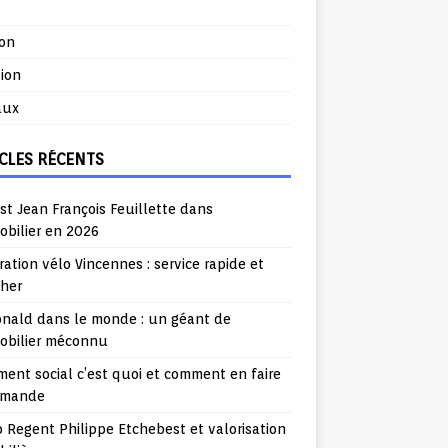
ion
ion
aux
CLES RÉCENTS
st Jean François Feuillette dans
obilier en 2026
ation vélo Vincennes : service rapide et
cher
nald dans le monde : un géant de
mobilier méconnu
ent social c’est quoi et comment en faire
emande
o Regent Philippe Etchebest et valorisation