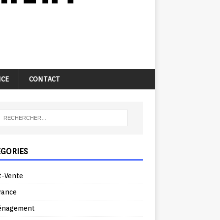
NCE
CONTACT
ÉGORIES
t-Vente
rance
énagement