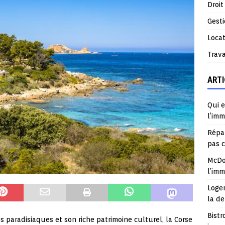
Droit
Gest
Locat
Trav
ARTI
Qui e
l’imm
Répar
pas 
McDo
l’im
Logem
la d
Bistr
paradisiaques et son riche patrimoine culturel, la Corse