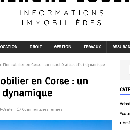
LOCATION
DROIT
GESTION
TRAVAUX
ASSURA
ns l’immobilier en Corse : un marché attractif et dynamique
obilier en Corse : un
CAT
et dynamique
Acha
t-Vente
Commentaires fermés
Assu
Dém