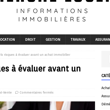
LOCATION
DROIT
GESTION
TRAVAUX
ASSURA
ls risques à évaluer avant un achat immobilier
ues à évaluer avant un
CAT
Acha
at-Vente
Commentaires fermés
Assu
Dém