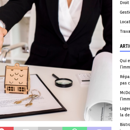
Droit
Gest
Locat
Trav
ARTI
Qui e
l’imm
Répar
pas 
McDo
l’im
Logem
la d
Bistr