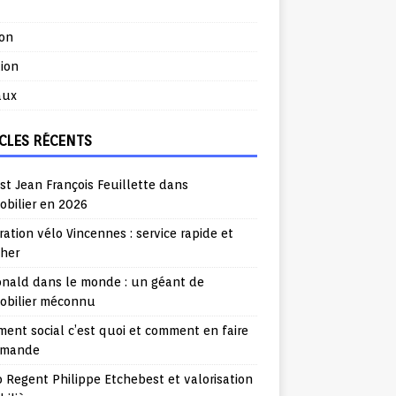
ion
ion
aux
CLES RÉCENTS
st Jean François Feuillette dans
obilier en 2026
ation vélo Vincennes : service rapide et
cher
nald dans le monde : un géant de
mobilier méconnu
ent social c’est quoi et comment en faire
emande
o Regent Philippe Etchebest et valorisation