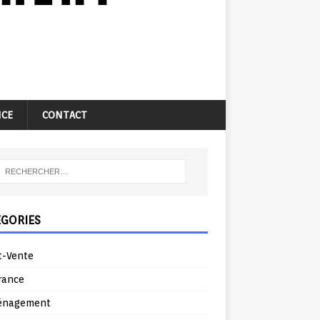
NCE
CONTACT
ÉGORIES
t-Vente
rance
énagement