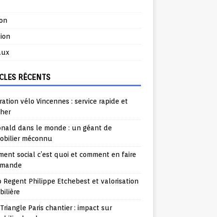
ion
ion
aux
CLES RÉCENTS
ation vélo Vincennes : service rapide et
cher
nald dans le monde : un géant de
mobilier méconnu
ent social c’est quoi et comment en faire
emande
o Regent Philippe Etchebest et valorisation
ilière
Triangle Paris chantier : impact sur