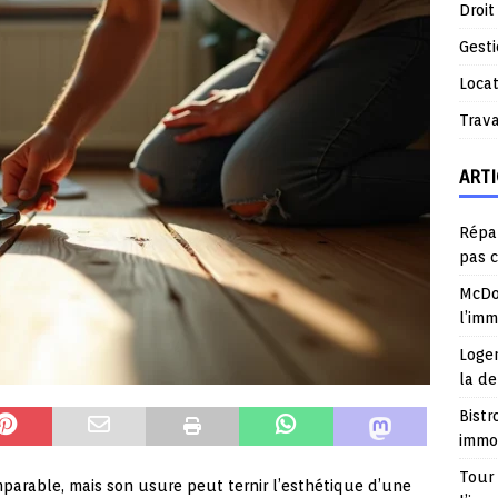
Droit
Gest
Locat
Trav
ARTI
Répar
pas 
McDo
l’im
Logem
la d
Bistr
immob
Tour 
arable, mais son usure peut ternir l’esthétique d’une