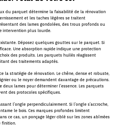
ux du parquet détermine la faisabilité de la rénovation
ternissement et les taches légères se traitent
résentant des lames gondolées, des trous profonds ou
 intervention plus lourde.
n existante. Déposez quelques gouttes sur le parquet. Si
efficace. Une absorption rapide indique une protection
 choix des produits. Les parquets huilés réagissent
sitant des traitements adaptés.
nce la stratégie de rénovation. Le chêne, dense et robuste,
taignier ou le noyer demandent davantage de précautions.
re deux lames pour déterminer l’essence. Les parquets
ent des protocoles spécifiques.
sant l’ongle perpendiculairement. Si l’ongle s’accroche,
 entame le bois. Ces marques profondes limitent
Dans ce cas, un ponçage léger ciblé sur les zones abîmées
finition.