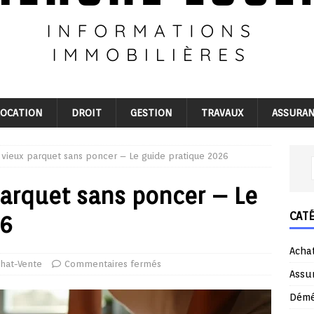
LOCATION
DROIT
GESTION
TRAVAUX
ASSURA
vieux parquet sans poncer – Le guide pratique 2026
arquet sans poncer – Le
CAT
26
Acha
hat-Vente
Commentaires fermés
Assu
Dém