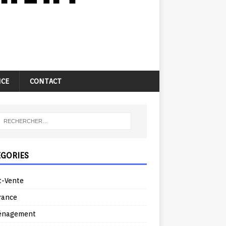
NCE
CONTACT
ÉGORIES
t-Vente
rance
énagement