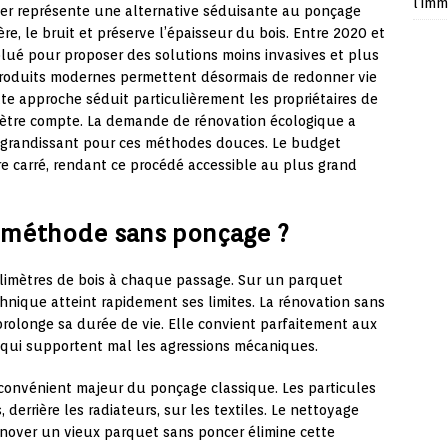
l’imm
er représente une alternative séduisante au ponçage
re, le bruit et préserve l’épaisseur du bois. Entre 2020 et
lué pour proposer des solutions moins invasives et plus
produits modernes permettent désormais de redonner vie
e approche séduit particulièrement les propriétaires de
mètre compte. La demande de rénovation écologique a
t grandissant pour ces méthodes douces. Le budget
re carré, rendant ce procédé accessible au plus grand
 méthode sans ponçage ?
illimètres de bois à chaque passage. Sur un parquet
chnique atteint rapidement ses limites. La rénovation sans
prolonge sa durée de vie. Elle convient parfaitement aux
 qui supportent mal les agressions mécaniques.
nconvénient majeur du ponçage classique. Les particules
, derrière les radiateurs, sur les textiles. Le nettoyage
énover un vieux parquet sans poncer élimine cette