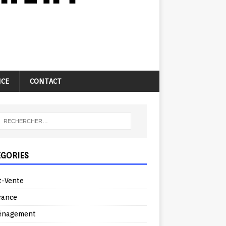
NCE
CONTACT
ÉGORIES
t-Vente
rance
énagement