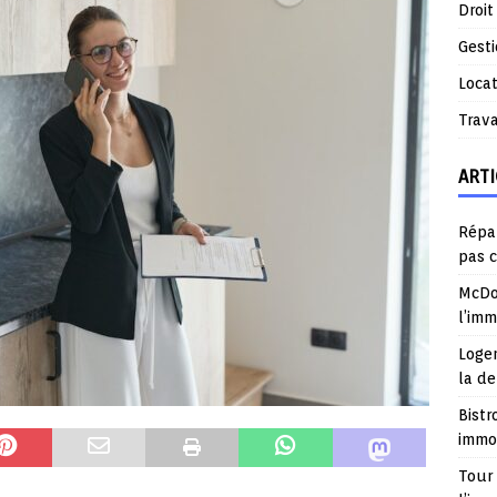
Droit
Gest
Locat
Trav
ARTI
Répar
pas 
McDo
l’im
Logem
la d
Bistr
immob
Tour 