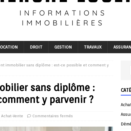
LOCATION
DROIT
GESTION
TRAVAUX
ASSURA
nt immobilier sans diplôme : est-ce possible et comment y
bilier sans diplôme :
CAT
 comment y parvenir ?
Acha
Assu
Achat-Vente
Commentaires fermés
Dém