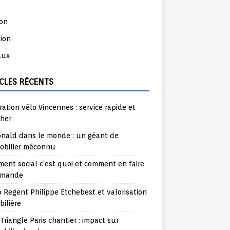
ion
ion
aux
CLES RÉCENTS
ation vélo Vincennes : service rapide et
cher
nald dans le monde : un géant de
mobilier méconnu
ent social c’est quoi et comment en faire
emande
o Regent Philippe Etchebest et valorisation
ilière
Triangle Paris chantier : impact sur