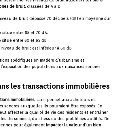
r déterminer les niveaux de bruit auxquels les biens
ones de bruit
, classées de A à D :
niveau de bruit dépasse 70 décibels (dB) en moyenne sur
 situe entre 65 et 70 dB.
 situe entre 60 et 65 dB.
niveau de bruit est inférieur à 60 dB.
tions spécifiques en matière d’urbanisme et
r l’exposition des populations aux nuisances sonores
ans les transactions immobilières
tions immobilières
, car il permet aux acheteurs et
es sonores auxquelles ils pourraient être exposés. En
eut affecter la qualité de vie des résidents et entraîner
les du sommeil, du stress ou des problèmes auditifs. De
ériennes peut également
impacter la valeur d’un bien