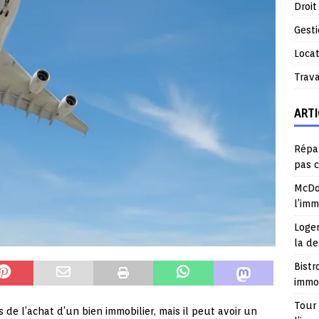
Droit
Gest
Locat
Trav
ARTI
Répar
pas 
McDo
l’im
Logem
la d
Bistr
immob
Tour 
 de l’achat d’un bien immobilier, mais il peut avoir un