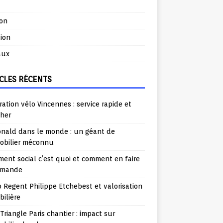
ion
ion
aux
CLES RÉCENTS
ation vélo Vincennes : service rapide et
cher
nald dans le monde : un géant de
mobilier méconnu
ent social c’est quoi et comment en faire
emande
o Regent Philippe Etchebest et valorisation
ilière
Triangle Paris chantier : impact sur