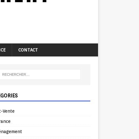
NCE
CONTACT
ÉGORIES
t-Vente
rance
énagement