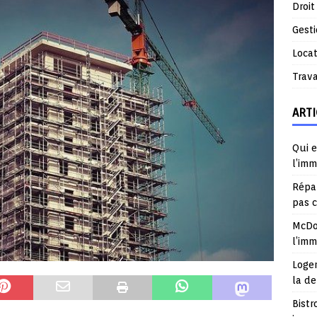
Droit
Gest
Locat
Trav
ARTI
Qui e
l’imm
Répar
pas 
McDo
l’im
Logem
la d
Bistr