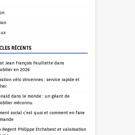
ion
ion
aux
CLES RÉCENTS
st Jean François Feuillette dans
obilier en 2026
ation vélo Vincennes : service rapide et
cher
nald dans le monde : un géant de
mobilier méconnu
ent social c’est quoi et comment en faire
emande
o Regent Philippe Etchebest et valorisation