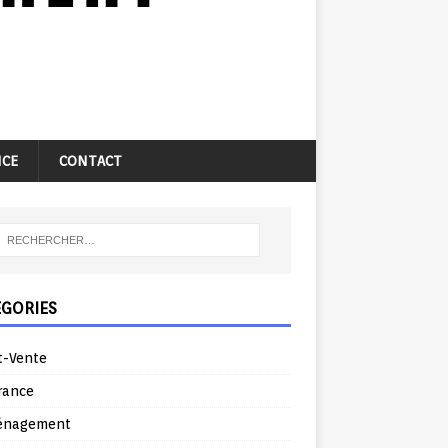
NCE
CONTACT
ÉGORIES
t-Vente
rance
énagement