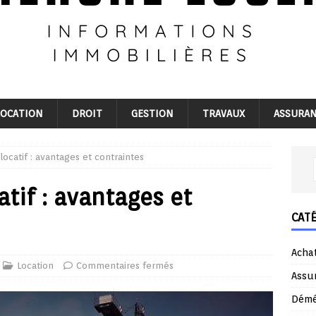
LOCATION
DROIT
GESTION
TRAVAUX
ASSURA
locatif : avantages et contraintes
tif : avantages et
CAT
Acha
Location
Commentaires fermés
Assu
Dém