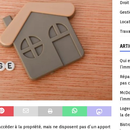
Droit
Gest
Locat
Trav
ARTI
Qui e
l’imm
Répar
pas 
McDo
l’im
Logem
la d
Bistr
céder à la propriété, mais ne disposent pas d’un apport