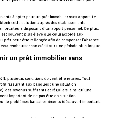
teur n’a pas besoin de puiser dans ses économies pour
nients à opter pour un prêt immobilier sans apport. Le
’obtenir cette solution auprès des établissements
s emprunteurs disposant d’un apport personnel. De plus,
êt est souvent plus élevé que celui accordé aux
du prêt peut être rallongée afin de compenser l’absence
 devra rembourser son crédit sur une période plus longue.
nir un prêt immobilier sans
ort
, plusieurs conditions doivent être réunies. Tout
profil rassurant aux banques : une situation
e), des revenus suffisants et réguliers, ainsi qu’une
ement important de ne pas être en situation
 eu de problèmes bancaires récents (découvert important,