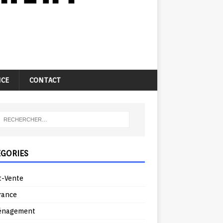
NCE
CONTACT
ÉGORIES
t-Vente
rance
énagement