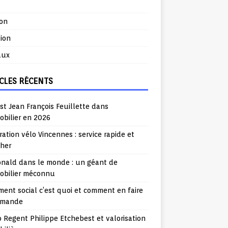
ion
ion
aux
CLES RÉCENTS
st Jean François Feuillette dans
obilier en 2026
ation vélo Vincennes : service rapide et
cher
nald dans le monde : un géant de
mobilier méconnu
ent social c’est quoi et comment en faire
emande
o Regent Philippe Etchebest et valorisation