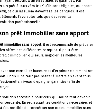
 en ayant recours à diverses aides et garanties. Par
 un prêt à taux zéro (PTZ) s’ils sont éligibles, ou encore
 ami), ce qui rassurera davantage les banques. Il est
s éléments favorables tels que des revenus
volution professionnelle.
 son prêt immobilier sans apport
êt immobilier sans apport
, il est recommandé de préparer
es offres des différentes banques. Il peut être
crédit immobilier, qui saura négocier les meilleures
ciers.
t avec son conseiller bancaire et d’exprimer clairement ses
ort. Enfin, il ne faut pas hésiter à mettre en avant tous
essionnelle, niveau d’épargne, garanties) afin de
rojet.
e solution accessible pour ceux qui souhaitent devenir
conséquente. En réunissant les conditions nécessaires et
 à fait possible de concrétiser son projet immobilier sans