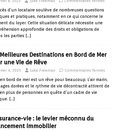
rier 8, 2025
Luke Freeman
Commentaires fermés
cès d’un locataire soulève de nombreuses questions
iques et pratiques, notamment en ce qui concerne le
ent du loyer. Cette situation délicate nécessite une
éhension approfondie des droits et obligations de
s les parties
[…]
 Meilleures Destinations en Bord de Mer
r une Vie de Rêve
rier 4, 2025
Luke Freeman
Commentaires fermés
 en bord de mer est un rêve pour beaucoup. L’air marin,
lages dorées et le rythme de vie décontracté attirent de
en plus de personnes en quête d’un cadre de vie
ique.
[…]
ssurance-vie : le levier méconnu du
ancement immobilier