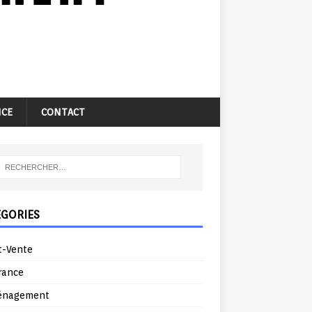
NCE
CONTACT
ÉGORIES
t-Vente
rance
énagement