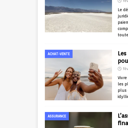
fév
Le dé
jurid
paiem
compr
toute
Les
ACHAT-VENTE
pou
fév
Vivre
les p
plus 
idyll
L’a
ASSURANCE
fin