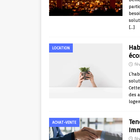
parti
besoi
solut
[…]
Hab
LOCATION
éco
fé
L’hab
solut
Cette
des a
logem
Ten
ACHAT-VENTE
Imm
fév