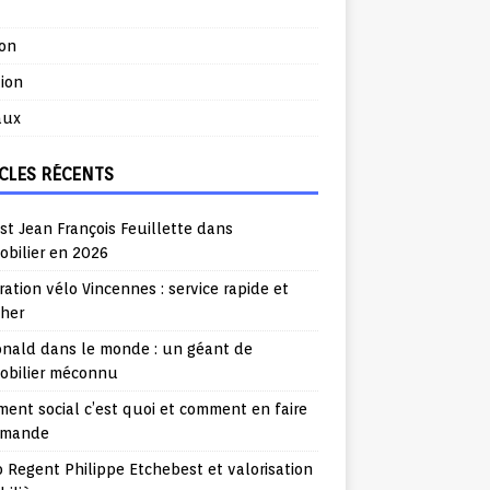
ion
ion
aux
CLES RÉCENTS
st Jean François Feuillette dans
obilier en 2026
ation vélo Vincennes : service rapide et
cher
nald dans le monde : un géant de
mobilier méconnu
ent social c’est quoi et comment en faire
emande
o Regent Philippe Etchebest et valorisation