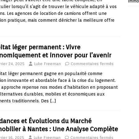
immob
culier lorsqu’il s’agit de trouver le véhicule adapté à vos
ns. Les agences de location de camions offrent une
ion pratique, mais comment dénicher la meilleure offre
itat léger permanent : Vivre
nomiquement et innover pour l’avenir
vrier 24, 2025
Luke Freeman
Commentaires fermés
itat léger permanent gagne en popularité comme
ion innovante et abordable face à la crise du logement.
 approche repense nos modes d’habitation en proposant
lternatives durables, mobiles et économiques aux
ents traditionnels. Des
[…]
dances et Évolutions du Marché
obilier à Nantes : Une Analyse Complète
rier 16, 2025
Luke Freeman
Commentaires fermés