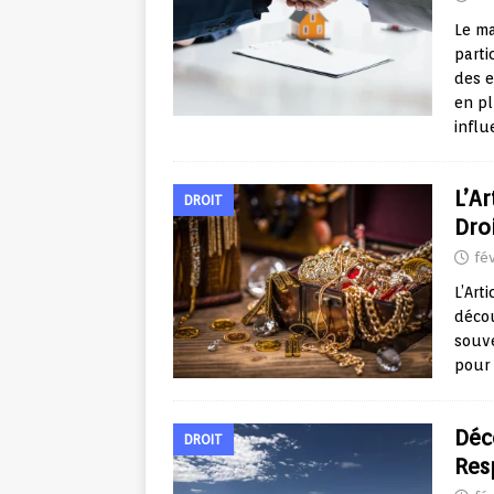
Le m
parti
des e
en pl
infl
L’A
DROIT
Dro
fév
L’Art
décou
souve
pour 
Déc
DROIT
Res