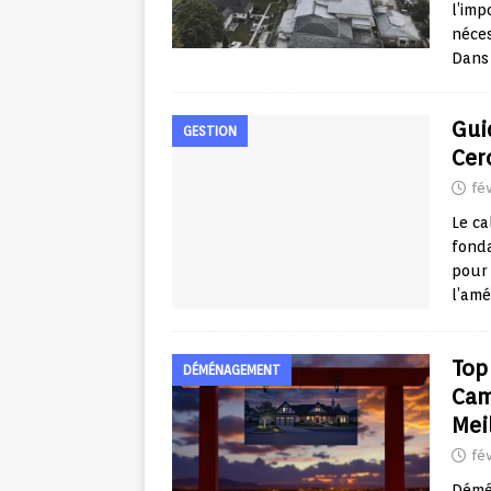
l’imp
néces
Dans
Gui
GESTION
Cer
fév
Le ca
fonda
pour 
l’am
Top
DÉMÉNAGEMENT
Cam
Meil
fé
Démén