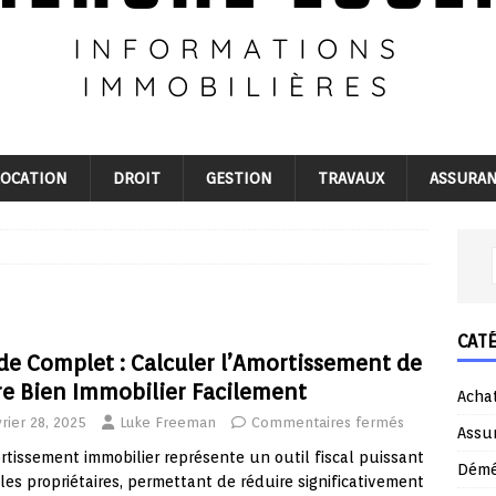
LOCATION
DROIT
GESTION
TRAVAUX
ASSURA
CAT
de Complet : Calculer l’Amortissement de
re Bien Immobilier Facilement
Acha
rier 28, 2025
Luke Freeman
Commentaires fermés
Assu
rtissement immobilier représente un outil fiscal puissant
Dém
les propriétaires, permettant de réduire significativement