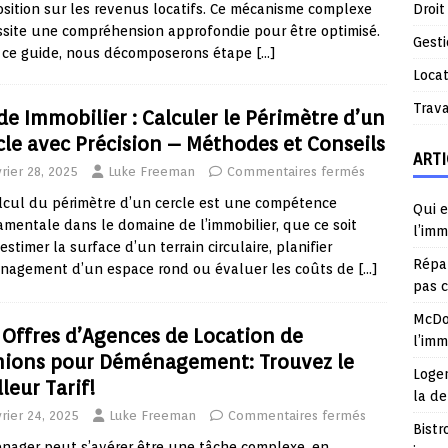
Droit
osition sur les revenus locatifs. Ce mécanisme complexe
site une compréhension approfondie pour être optimisé.
Gest
 ce guide, nous décomposerons étape
[…]
Locat
Trav
de Immobilier : Calculer le Périmètre d’un
cle avec Précision – Méthodes et Conseils
ARTI
rier 28, 2025
Luke Freeman
Commentaires fermés
lcul du périmètre d’un cercle est une compétence
Qui e
mentale dans le domaine de l’immobilier, que ce soit
l’imm
estimer la surface d’un terrain circulaire, planifier
Répar
énagement d’un espace rond ou évaluer les coûts de
[…]
pas 
McDo
 Offres d’Agences de Location de
l’im
ions pour Déménagement: Trouvez le
Logem
leur Tarif!
la d
vrier 24, 2025
Luke Freeman
Commentaires fermés
Bistr
ager peut s’avérer être une tâche complexe, en