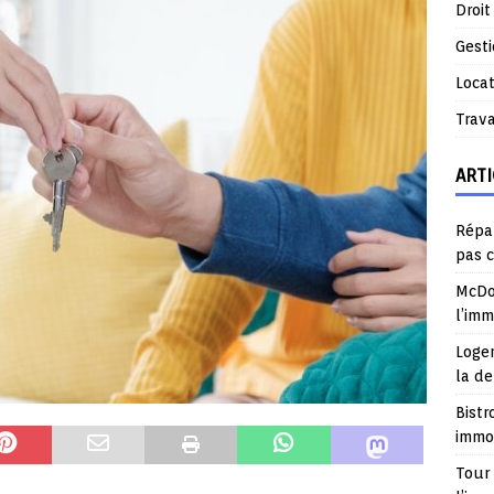
Droit
Gest
Locat
Trav
ARTI
Répar
pas 
McDo
l’im
Logem
la d
Bistr
immob
Tour 