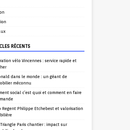
ion
ion
aux
CLES RÉCENTS
ation vélo Vincennes : service rapide et
cher
nald dans le monde : un géant de
mobilier méconnu
ent social c’est quoi et comment en faire
emande
o Regent Philippe Etchebest et valorisation
ilière
Triangle Paris chantier : impact sur