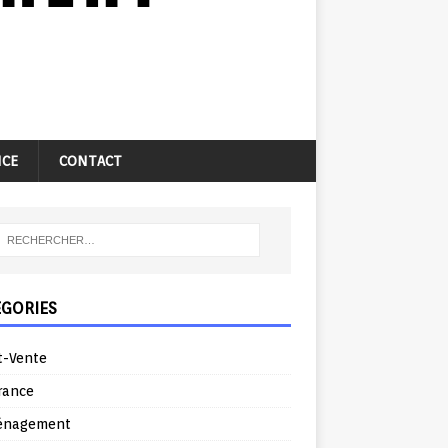
NCE
CONTACT
ÉGORIES
t-Vente
rance
énagement