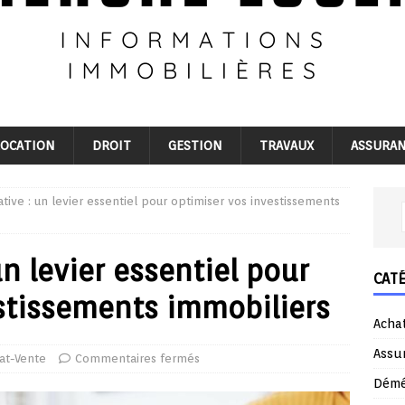
LOCATION
DROIT
GESTION
TRAVAUX
ASSURA
ative : un levier essentiel pour optimiser vos investissements
un levier essentiel pour
CAT
stissements immobiliers
Acha
Assu
at-Vente
Commentaires fermés
Dém