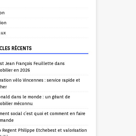
ion
ion
aux
CLES RÉCENTS
st Jean François Feuillette dans
obilier en 2026
ation vélo Vincennes : service rapide et
cher
nald dans le monde : un géant de
mobilier méconnu
ent social c’est quoi et comment en faire
emande
o Regent Philippe Etchebest et valorisation