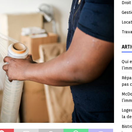
Droit
Gest
Locat
Trav
ARTI
Qui e
l’imm
Répar
pas 
McDo
l’im
Logem
la d
Bistr