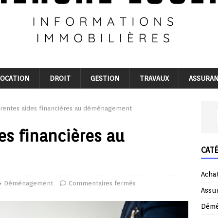
LOCATION
DROIT
GESTION
TRAVAUX
ASSURA
érentes aides financières au déménagement
es financières au
CAT
Acha
Déménagement
Commentaires fermés
Assu
Dém