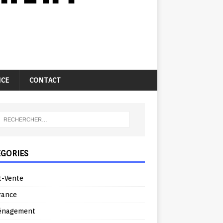
NCE
CONTACT
ÉGORIES
t-Vente
rance
énagement