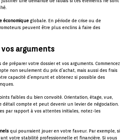
justifier une demande de rabais si ces éléments ne sont
ché.
re économique
globale. En période de crise ou de
romoteurs peuvent être plus enclins à faire des
t vos arguments
mps de préparer votre dossier et vos arguments. Commencez
mpte non seulement du prix d’achat, mais aussi des frais
votre capacité d’emprunt et obtenez si possible des
anques.
oints faibles du bien convoité. Orientation, étage, vue,
 détail compte et peut devenir un levier de négociation.
 par rapport à vos attentes initiales, notez-les
nels
qui pourraient jouer en votre faveur. Par exemple, si
ant votre stabilité professionnelle et financière. Si vous