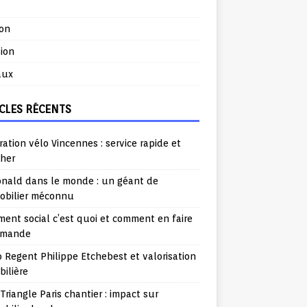
ion
ion
aux
CLES RÉCENTS
ation vélo Vincennes : service rapide et
cher
nald dans le monde : un géant de
mobilier méconnu
ent social c’est quoi et comment en faire
emande
o Regent Philippe Etchebest et valorisation
ilière
Triangle Paris chantier : impact sur