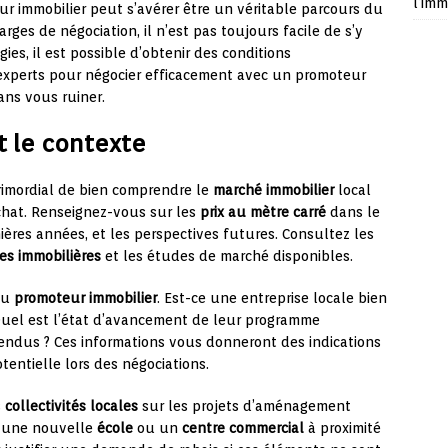
l’imm
r immobilier peut s’avérer être un véritable parcours du
arges de négociation, il n’est pas toujours facile de s’y
ies, il est possible d’obtenir des conditions
experts pour négocier efficacement avec un promoteur
sans vous ruiner.
 le contexte
primordial de bien comprendre le
marché immobilier
local
achat. Renseignez-vous sur les
prix au mètre carré
dans le
rnières années, et les perspectives futures. Consultez les
es immobilières
et les études de marché disponibles.
du
promoteur immobilier
. Est-ce une entreprise locale bien
Quel est l’état d’avancement de leur programme
vendus ? Ces informations vous donneront des indications
entielle lors des négociations.
s
collectivités locales
sur les projets d’aménagement
, une nouvelle
école
ou un
centre commercial
à proximité