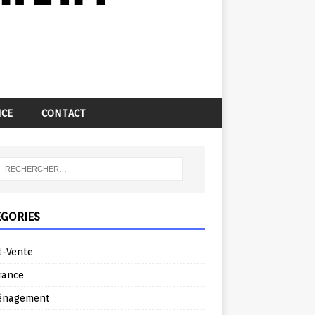
NCE
CONTACT
ÉGORIES
t-Vente
rance
énagement