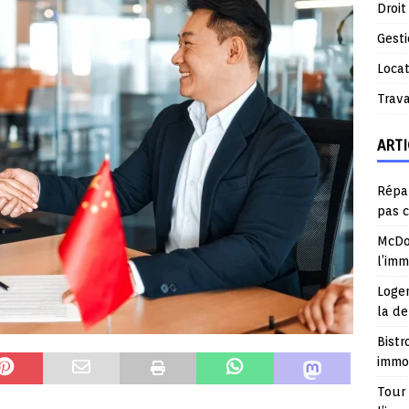
Droit
Gest
Locat
Trav
ARTI
Répar
pas 
McDo
l’im
Logem
la d
Bistr
immob
Tour 