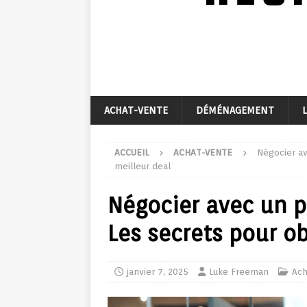
ACHAT-VENTE
DÉMÉNAGEMENT
ACCUEIL
ACHAT-VENTE
Négocier av
meilleur deal
Négocier avec un p
Les secrets pour ob
janvier 7, 2025
Luke Freeman
Ach