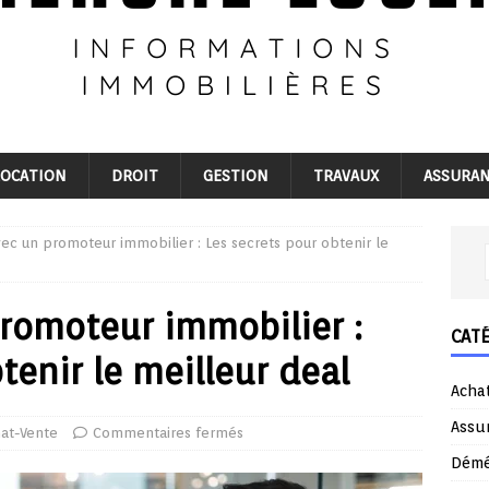
LOCATION
DROIT
GESTION
TRAVAUX
ASSURA
ec un promoteur immobilier : Les secrets pour obtenir le
romoteur immobilier :
CAT
tenir le meilleur deal
Acha
Assu
at-Vente
Commentaires fermés
Dém