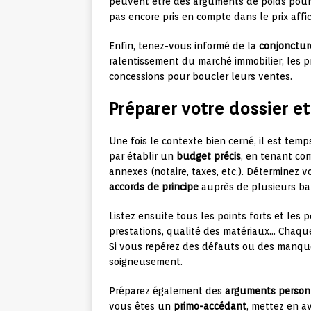
peuvent être des arguments de poids pour 
pas encore pris en compte dans le prix affi
Enfin, tenez-vous informé de la
conjonctu
ralentissement du marché immobilier, les p
concessions pour boucler leurs ventes.
Préparer votre dossier e
Une fois le contexte bien cerné, il est te
par établir un
budget précis
, en tenant co
annexes (notaire, taxes, etc.). Déterminez 
accords de principe
auprès de plusieurs b
Listez ensuite tous les points forts et les p
prestations, qualité des matériaux… Chaque
Si vous repérez des défauts ou des manques
soigneusement.
Préparez également des
arguments person
vous êtes un
primo-accédant
, mettez en av