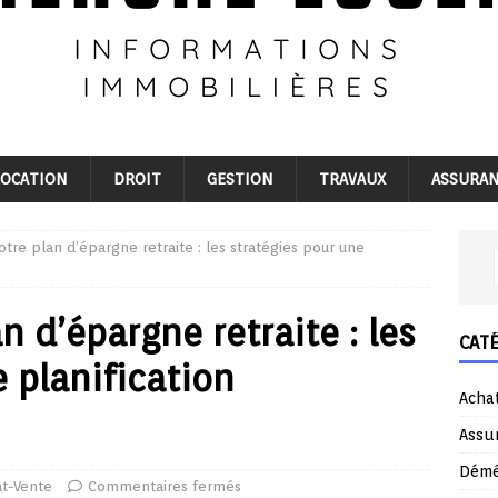
LOCATION
DROIT
GESTION
TRAVAUX
ASSURA
otre plan d’épargne retraite : les stratégies pour une
n d’épargne retraite : les
CAT
 planification
Acha
Assu
Dém
t-Vente
Commentaires fermés