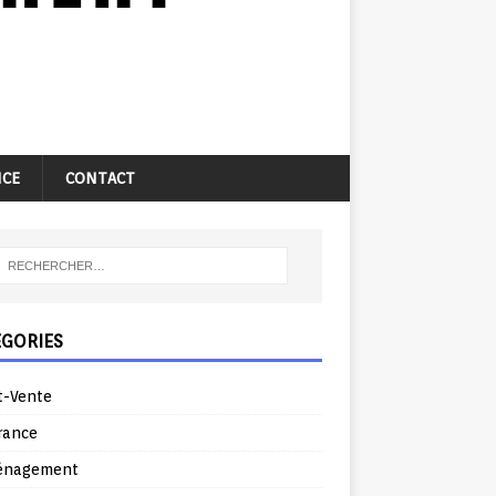
NCE
CONTACT
ÉGORIES
t-Vente
rance
énagement