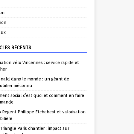
ion
ion
aux
CLES RÉCENTS
ation vélo Vincennes : service rapide et
cher
nald dans le monde : un géant de
mobilier méconnu
ent social c’est quoi et comment en faire
emande
o Regent Philippe Etchebest et valorisation
ilière
Triangle Paris chantier : impact sur