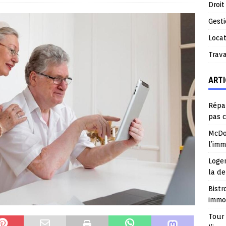
Droit
Gest
Locat
Trav
ARTI
Répar
pas 
McDo
l’im
Logem
la d
Bistr
immob
Tour 