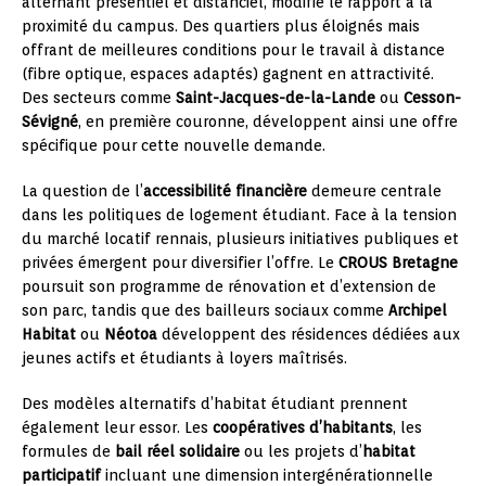
alternant présentiel et distanciel, modifie le rapport à la
proximité du campus. Des quartiers plus éloignés mais
offrant de meilleures conditions pour le travail à distance
(fibre optique, espaces adaptés) gagnent en attractivité.
Des secteurs comme
Saint-Jacques-de-la-Lande
ou
Cesson-
Sévigné
, en première couronne, développent ainsi une offre
spécifique pour cette nouvelle demande.
La question de l’
accessibilité financière
demeure centrale
dans les politiques de logement étudiant. Face à la tension
du marché locatif rennais, plusieurs initiatives publiques et
privées émergent pour diversifier l’offre. Le
CROUS Bretagne
poursuit son programme de rénovation et d’extension de
son parc, tandis que des bailleurs sociaux comme
Archipel
Habitat
ou
Néotoa
développent des résidences dédiées aux
jeunes actifs et étudiants à loyers maîtrisés.
Des modèles alternatifs d’habitat étudiant prennent
également leur essor. Les
coopératives d’habitants
, les
formules de
bail réel solidaire
ou les projets d’
habitat
participatif
incluant une dimension intergénérationnelle