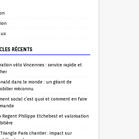
ion
ion
aux
CLES RÉCENTS
ation vélo Vincennes : service rapide et
cher
nald dans le monde : un géant de
mobilier méconnu
ent social c’est quoi et comment en faire
emande
o Regent Philippe Etchebest et valorisation
ilière
Triangle Paris chantier : impact sur