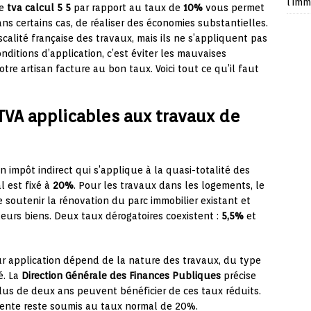
l’imm
le
tva calcul 5 5
par rapport au taux de
10%
vous permet
ns certains cas, de réaliser des économies substantielles.
scalité française des travaux, mais ils ne s’appliquent pas
ditions d’application, c’est éviter les mauvaises
otre artisan facture au bon taux. Voici tout ce qu’il faut
VA applicables aux travaux de
un impôt indirect qui s’applique à la quasi-totalité des
l est fixé à
20%
. Pour les travaux dans les logements, le
e soutenir la rénovation du parc immobilier existant et
 leurs biens. Deux taux dérogatoires coexistent :
5,5%
et
ur application dépend de la nature des travaux, du type
é. La
Direction Générale des Finances Publiques
précise
us de deux ans peuvent bénéficier de ces taux réduits.
ente reste soumis au taux normal de 20%.