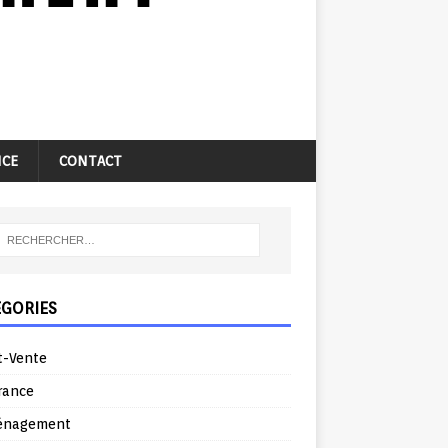
NCE
CONTACT
ÉGORIES
t-Vente
rance
énagement