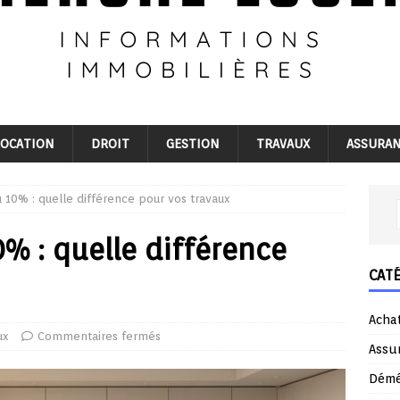
LOCATION
DROIT
GESTION
TRAVAUX
ASSURA
u 10% : quelle différence pour vos travaux
0% : quelle différence
CAT
Acha
ux
Commentaires fermés
Assu
Dém