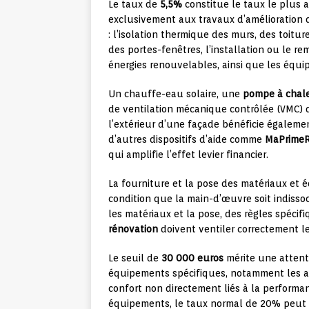
Le taux de
5,5%
constitue le taux le plus a
exclusivement aux travaux d’amélioration 
: l’isolation thermique des murs, des toitu
des portes-fenêtres, l’installation ou le 
énergies renouvelables, ainsi que les équ
Un chauffe-eau solaire, une
pompe à chal
de ventilation mécanique contrôlée (VMC) do
l’extérieur d’une façade bénéficie égalem
d’autres dispositifs d’aide comme
MaPrimeR
qui amplifie l’effet levier financier.
La fourniture et la pose des matériaux et 
condition que la main-d’œuvre soit indissoc
les matériaux et la pose, des règles spécif
rénovation
doivent ventiler correctement le
Le seuil de
30 000 euros
mérite une attenti
équipements spécifiques, notamment les a
confort non directement liés à la perform
équipements, le taux normal de 20% peut s