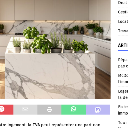
Droit
Gest
Locat
Trav
ARTI
Répar
pas 
McDo
l’im
Logem
la d
Bistr
immob
Tour 
otre logement, la
TVA
peut représenter une part non