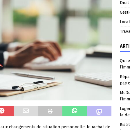
Droit
Gest
Locat
Trav
ARTI
Qui e
l’imm
Répar
pas 
McDo
l’im
Logem
la d
Bistr
t aux changements de situation personnelle, le rachat de