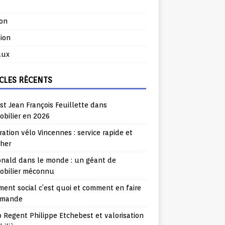
ion
ion
aux
CLES RÉCENTS
st Jean François Feuillette dans
obilier en 2026
ation vélo Vincennes : service rapide et
cher
nald dans le monde : un géant de
mobilier méconnu
ent social c’est quoi et comment en faire
emande
o Regent Philippe Etchebest et valorisation