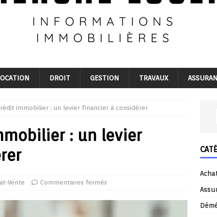
LOCATION
DROIT
GESTION
TRAVAUX
ASSURA
rédit immobilier : un levier financier à considérer
mobilier : un levier
CAT
rer
Acha
at-Vente
Commentaires fermés
Assu
Dém