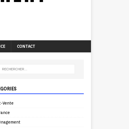
NCE
CONTACT
ÉGORIES
t-Vente
rance
énagement