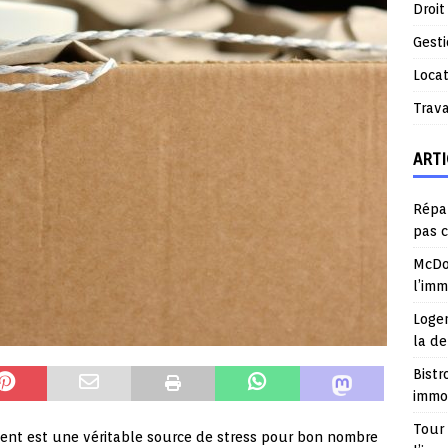
Droit
Gest
Locat
Trav
ARTI
Répar
pas 
McDo
l’im
Logem
la d
Bistr
immob
Tour 
ent est une véritable source de stress pour bon nombre