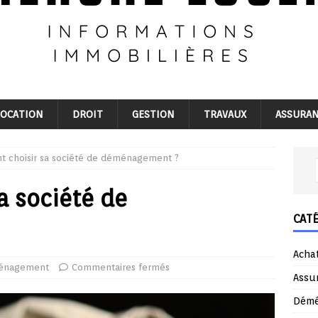
LOCATION
DROIT
GESTION
TRAVAUX
ASSURA
 choisir sa société de déménagement ?
a société de
CAT
Acha
énagement
Commentaires fermés
Assu
Dém