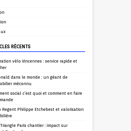
ion
ion
aux
CLES RÉCENTS
ation vélo Vincennes : service rapide et
cher
nald dans le monde : un géant de
mobilier méconnu
ent social c’est quoi et comment en faire
emande
o Regent Philippe Etchebest et valorisation
ilière
Triangle Paris chantier : impact sur