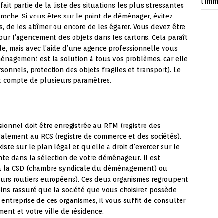
l’imm
it partie de la liste des situations les plus stressantes
proche. Si vous êtes sur le point de déménager, évitez
ts, de les abîmer ou encore de les égarer. Vous devez être
 pour l’agencement des objets dans les cartons. Cela paraît
orde, mais avec l’aide d’une agence professionnelle vous
éménagement est la solution à tous vos problèmes, car elle
onnels, protection des objets fragiles et transport). Le
t compte de plusieurs paramètres.
onnel doit être enregistrée au RTM (registre des
galement au RCS (registre de commerce et des sociétés).
xiste sur le plan légal et qu’elle a droit d’exercer sur le
ante dans la sélection de votre déménageur. Il est
te à la CSD (chambre syndicale du déménagement) ou
teurs routiers européens). Ces deux organismes regroupent
oins rassuré que la société que vous choisirez possède
entreprise de ces organismes, il vous suffit de consulter
ment et votre ville de résidence.