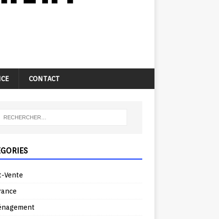
NCE
CONTACT
ÉGORIES
t-Vente
rance
énagement