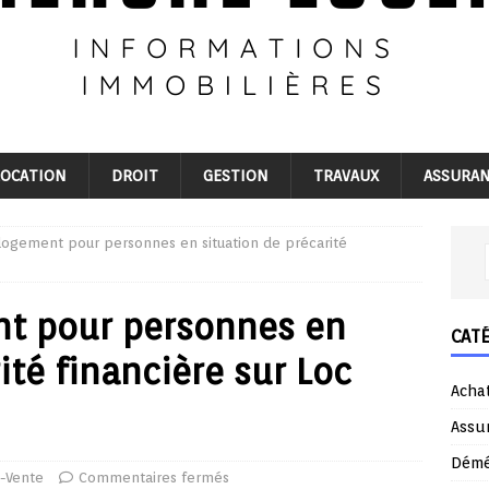
LOCATION
DROIT
GESTION
TRAVAUX
ASSURA
logement pour personnes en situation de précarité
nt pour personnes en
CAT
ité financière sur Loc
Acha
Assu
Dém
-Vente
Commentaires fermés