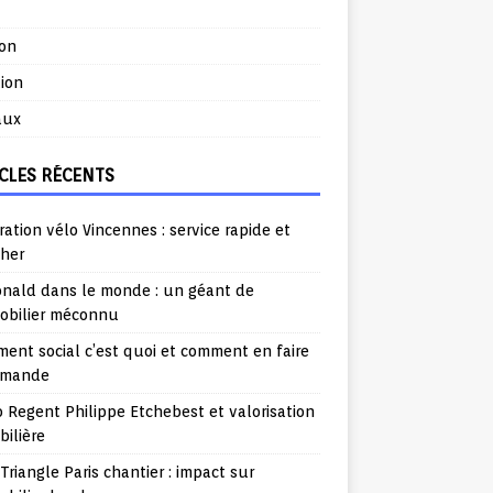
ion
ion
aux
CLES RÉCENTS
ation vélo Vincennes : service rapide et
cher
nald dans le monde : un géant de
mobilier méconnu
ent social c’est quoi et comment en faire
emande
o Regent Philippe Etchebest et valorisation
ilière
Triangle Paris chantier : impact sur