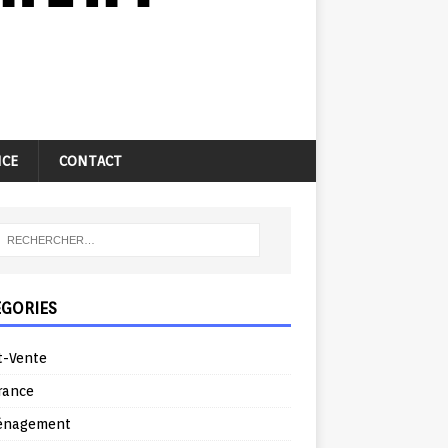
NCE
CONTACT
ÉGORIES
t-Vente
rance
énagement