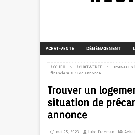
ACHAT-VENTE
DÉMÉNAGEMENT
ACCUEIL
ACHAT-VENTE
Trouver un 
financière sur Loc annonce
Trouver un logeme
situation de précar
annonce
mai 25, 2023
Luke Freeman
Achat