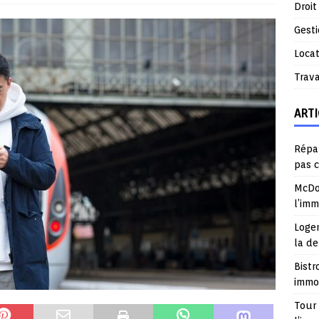
Droit
Gest
Locat
Trav
ARTI
Répar
pas 
McDo
l’im
Logem
la d
Bistr
immob
Tour 